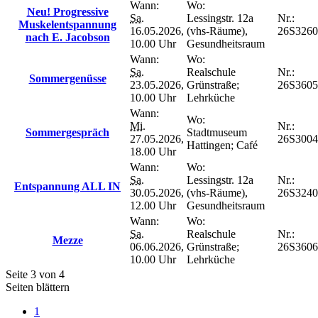
Wann:
Wo:
Neu! Progressive
Sa.
Lessingstr. 12a
Nr.:
Muskelentspannung
16.05.2026,
(vhs-Räume),
26S326
nach E. Jacobson
10.00 Uhr
Gesundheitsraum
Wann:
Wo:
Sa.
Realschule
Nr.:
Sommergenüsse
23.05.2026,
Grünstraße;
26S360
10.00 Uhr
Lehrküche
Wann:
Wo:
Mi.
Nr.:
Sommergespräch
Stadtmuseum
27.05.2026,
26S300
Hattingen; Café
18.00 Uhr
Wann:
Wo:
Sa.
Lessingstr. 12a
Nr.:
Entspannung ALL IN
30.05.2026,
(vhs-Räume),
26S3240
12.00 Uhr
Gesundheitsraum
Wann:
Wo:
Sa.
Realschule
Nr.:
Mezze
06.06.2026,
Grünstraße;
26S360
10.00 Uhr
Lehrküche
Seite 3 von 4
Seiten blättern
1