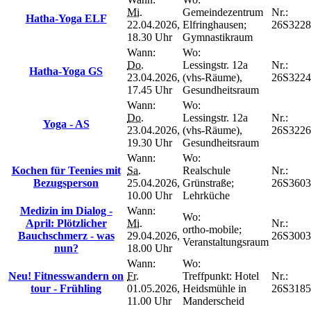
Mi.
Gemeindezentrum
Nr.:
Hatha-Yoga ELF
22.04.2026,
Elfringhausen;
26S3228
18.30 Uhr
Gymnastikraum
Wann:
Wo:
Do.
Lessingstr. 12a
Nr.:
Hatha-Yoga GS
23.04.2026,
(vhs-Räume),
26S3224
17.45 Uhr
Gesundheitsraum
Wann:
Wo:
Do.
Lessingstr. 12a
Nr.:
Yoga - AS
23.04.2026,
(vhs-Räume),
26S3226
19.30 Uhr
Gesundheitsraum
Wann:
Wo:
Kochen für Teenies mit
Sa.
Realschule
Nr.:
Bezugsperson
25.04.2026,
Grünstraße;
26S3603
10.00 Uhr
Lehrküche
Medizin im Dialog -
Wann:
Wo:
April: Plötzlicher
Mi.
Nr.:
ortho-mobile;
Bauchschmerz - was
29.04.2026,
26S300
Veranstaltungsraum
nun?
18.00 Uhr
Wann:
Wo:
Neu! Fitnesswandern on
Fr.
Treffpunkt: Hotel
Nr.:
tour - Frühling
01.05.2026,
Heidsmühle in
26S3185
11.00 Uhr
Manderscheid