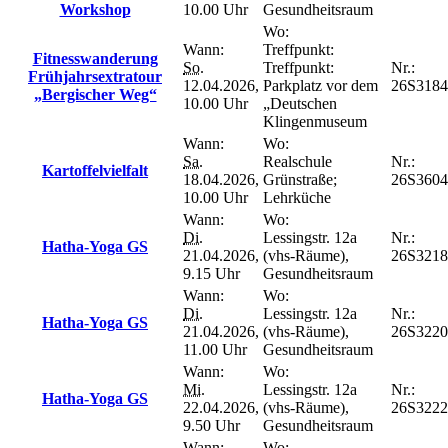
Workshop
10.00 Uhr
Gesundheitsraum
Wo:
Wann:
Treffpunkt:
Fitnesswanderung
So.
Treffpunkt:
Nr.:
Frühjahrsextratour
12.04.2026,
Parkplatz vor dem
26S318
„Bergischer Weg“
10.00 Uhr
„Deutschen
Klingenmuseum
Wann:
Wo:
Sa.
Realschule
Nr.:
Kartoffelvielfalt
18.04.2026,
Grünstraße;
26S360
10.00 Uhr
Lehrküche
Wann:
Wo:
Di.
Lessingstr. 12a
Nr.:
Hatha-Yoga GS
21.04.2026,
(vhs-Räume),
26S3218
9.15 Uhr
Gesundheitsraum
Wann:
Wo:
Di.
Lessingstr. 12a
Nr.:
Hatha-Yoga GS
21.04.2026,
(vhs-Räume),
26S3220
11.00 Uhr
Gesundheitsraum
Wann:
Wo:
Mi.
Lessingstr. 12a
Nr.:
Hatha-Yoga GS
22.04.2026,
(vhs-Räume),
26S3222
9.50 Uhr
Gesundheitsraum
Wann:
Wo: