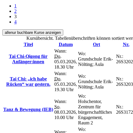
1
2
3
4
alle
nur buchbare
Kurse anzeigen
Kursübersicht. Tabellenüberschriften können sortiert we
Titel
Datum
Ort
Nr.
Wann:
Wo:
Tai Chi-Qigong für
Do.
Nr.:
Grundschule Erik-
Anfänger:innen
05.03.2026,
26S3202
Nölting; Aula
18.30 Uhr
Wann:
Wo:
Tai Chi: „ich habe
Do.
Nr.:
Grundschule Erik-
Rücken“ war gestern.
05.03.2026,
26S3203
Nölting; Aula
19.30 Uhr
Wo:
Wann:
Holschentor,
So.
Zentrum für
Nr.:
Tanz & Bewegung (IEB)
08.03.2026,
bürgerschaftliches
26S3172
10.00 Uhr
Engagement,
Raum 2
Wo:
Wann: