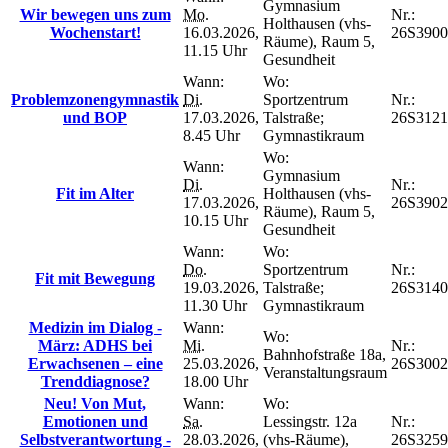
Gymnasium
Wir bewegen uns zum
Mo.
Nr.:
Holthausen (vhs-
Wochenstart!
16.03.2026,
26S3900
Räume), Raum 5,
11.15 Uhr
Gesundheit
Wann:
Wo:
Problemzonengymnastik
Di.
Sportzentrum
Nr.:
und BOP
17.03.2026,
Talstraße;
26S3121
8.45 Uhr
Gymnastikraum
Wo:
Wann:
Gymnasium
Di.
Nr.:
Fit im Alter
Holthausen (vhs-
17.03.2026,
26S3902
Räume), Raum 5,
10.15 Uhr
Gesundheit
Wann:
Wo:
Do.
Sportzentrum
Nr.:
Fit mit Bewegung
19.03.2026,
Talstraße;
26S3140
11.30 Uhr
Gymnastikraum
Medizin im Dialog -
Wann:
Wo:
März: ADHS bei
Mi.
Nr.:
Bahnhofstraße 18a,
Erwachsenen – eine
25.03.2026,
26S300
Veranstaltungsraum
Trenddiagnose?
18.00 Uhr
Neu! Von Mut,
Wann:
Wo:
Emotionen und
Sa.
Lessingstr. 12a
Nr.:
Selbstverantwortung -
28.03.2026,
(vhs-Räume),
26S325