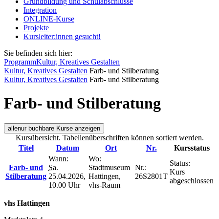
Grundbildung und Schulabschlüsse
Integration
ONLINE-Kurse
Projekte
Kursleiter:innen gesucht!
Sie befinden sich hier:
Programm
Kultur, Kreatives Gestalten
Kultur, Kreatives Gestalten
Farb- und Stilberatung
Kultur, Kreatives Gestalten
Farb- und Stilberatung
Farb- und Stilberatung
alle
nur buchbare
Kurse anzeigen
Kursübersicht. Tabellenüberschriften können sortiert werden.
Titel
Datum
Ort
Nr.
Kursstatus
Wann:
Wo:
Status:
Farb- und
Sa.
Stadtmuseum
Nr.:
Kurs
Stilberatung
25.04.2026,
Hattingen,
26S2801T
abgeschlossen
10.00 Uhr
vhs-Raum
vhs Hattingen