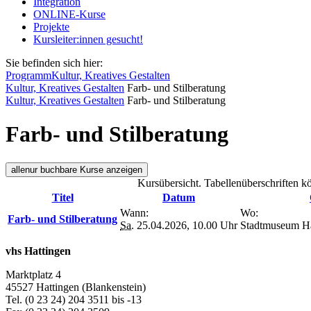
Integration
ONLINE-Kurse
Projekte
Kursleiter:innen gesucht!
Sie befinden sich hier:
Programm
Kultur, Kreatives Gestalten
Kultur, Kreatives Gestalten
Farb- und Stilberatung
Kultur, Kreatives Gestalten
Farb- und Stilberatung
Farb- und Stilberatung
alle
nur buchbare
Kurse anzeigen
Kursübersicht. Tabellenüberschriften k
Titel
Datum
Wann:
Wo:
Farb- und Stilberatung
Sa.
25.04.2026, 10.00 Uhr
Stadtmuseum Ha
vhs Hattingen
Marktplatz 4
45527 Hattingen (Blankenstein)
Tel. (0 23 24) 204 3511 bis -13