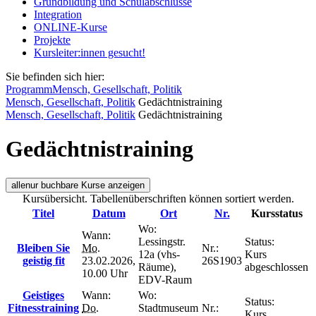
Grundbildung und Schulabschlüsse
Integration
ONLINE-Kurse
Projekte
Kursleiter:innen gesucht!
Sie befinden sich hier:
Programm
Mensch, Gesellschaft, Politik
Mensch, Gesellschaft, Politik
Gedächtnistraining
Mensch, Gesellschaft, Politik
Gedächtnistraining
Gedächtnistraining
alle
nur buchbare
Kurse anzeigen
Kursübersicht. Tabellenüberschriften können sortiert werden.
Titel
Datum
Ort
Nr.
Kursstatus
Wo:
Wann:
Lessingstr.
Status:
Bleiben Sie
Mo.
Nr.:
12a (vhs-
Kurs
geistig fit
23.02.2026,
26S1903
Räume),
abgeschlossen
10.00 Uhr
EDV-Raum
Geistiges
Wann:
Wo:
Status:
Fitnesstraining
Do.
Stadtmuseum
Nr.:
Kurs