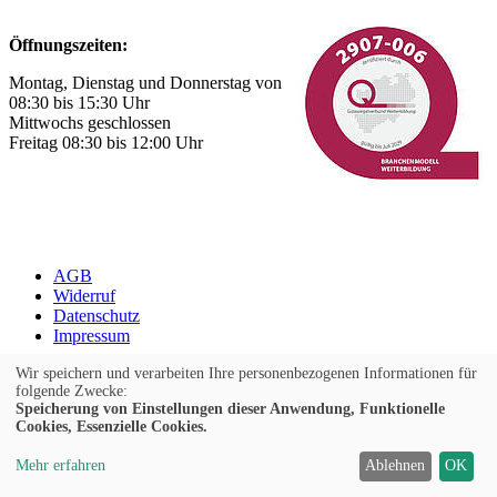
Öffnungszeiten:
Montag, Dienstag und Donnerstag von
08:30 bis 15:30 Uhr
Mittwochs geschlossen
Freitag 08:30 bis 12:00 Uhr
AGB
Widerruf
Datenschutz
Impressum
Cookie Einstellungen
Wir speichern und verarbeiten Ihre personenbezogenen Informationen für
folgende Zwecke:
Speicherung von Einstellungen dieser Anwendung, Funktionelle
Widerrufsformular
Cookies, Essenzielle Cookies.
Kontrast
Mehr erfahren
Ablehnen
OK
Ansicht
A
A
A