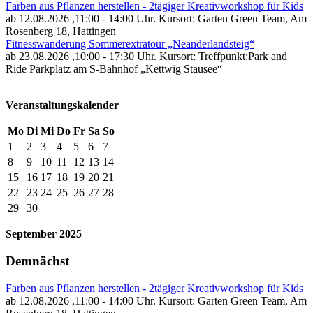
Farben aus Pflanzen herstellen - 2tägiger Kreativworkshop für Kids
ab 12.08.2026
,11:00 - 14:00 Uhr. Kursort: Garten Green Team, Am
Rosenberg 18, Hattingen
Fitnesswanderung Sommerextratour „Neanderlandsteig“
ab 23.08.2026
,10:00 - 17:30 Uhr. Kursort: Treffpunkt:Park and
Ride Parkplatz am S-Bahnhof „Kettwig Stausee“
Veranstaltungskalender
Mo
Di
Mi
Do
Fr
Sa
So
1
2
3
4
5
6
7
8
9
10
11
12
13
14
15
16
17
18
19
20
21
22
23
24
25
26
27
28
29
30
September 2025
Demnächst
Farben aus Pflanzen herstellen - 2tägiger Kreativworkshop für Kids
ab 12.08.2026
,11:00 - 14:00 Uhr. Kursort: Garten Green Team, Am