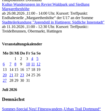
Kultur-Wanderungen im Revier:Waldpark und Siedlung
Margarethenhöhe
ab 26.08.2026
,11:00 - 14:00 Uhr. Kursort: Treffpunkt:
Endhaltestelle „Margarethenhöhe“ der U17 an der Somme
Stadtteilerkundung "Jugendstil in Hattingen: Südliche Innenstadt"
ab 11.10.2026
,11:00 - 12:30 Uhr. Kursort: Treffpunkt::
Treidelbrunnen, Obermarkt, Hattingen
Veranstaltungskalender
Mo
Di
Mi
Do
Fr
Sa
So
1
2
3
4
5
6
7
8
9
10
11
12
13
14
15
16
17
18
19
20
21
22
23
24
25
26
27
28
29
30
31
Juli 2026
Demnächst
Sommer-Special Neu! Fitnesswandern„Urban Trail Dortmund“