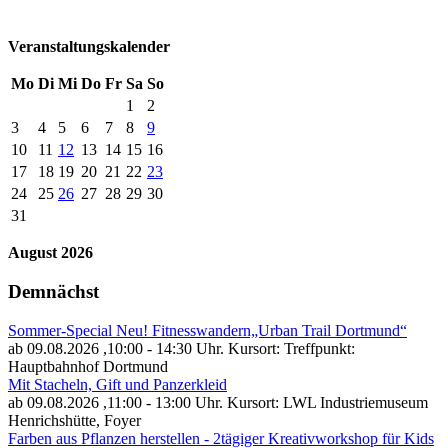
Veranstaltungskalender
Mo
Di
Mi
Do
Fr
Sa
So
1
2
3
4
5
6
7
8
9
10
11
12
13
14
15
16
17
18
19
20
21
22
23
24
25
26
27
28
29
30
31
August 2026
Demnächst
Sommer-Special Neu! Fitnesswandern„Urban Trail Dortmund“
ab 09.08.2026
,10:00 - 14:30 Uhr. Kursort: Treffpunkt:
Hauptbahnhof Dortmund
Mit Stacheln, Gift und Panzerkleid
ab 09.08.2026
,11:00 - 13:00 Uhr. Kursort: LWL Industriemuseum
Henrichshütte, Foyer
Farben aus Pflanzen herstellen - 2tägiger Kreativworkshop für Kids