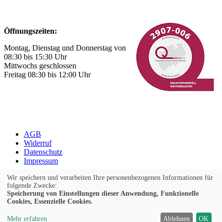
Öffnungszeiten:
Montag, Dienstag und Donnerstag von
08:30 bis 15:30 Uhr
Mittwochs geschlossen
Freitag 08:30 bis 12:00 Uhr
AGB
Widerruf
Datenschutz
Impressum
Cookie Einstellungen
Wir speichern und verarbeiten Ihre personenbezogenen Informationen für
folgende Zwecke:
Speicherung von Einstellungen dieser Anwendung, Funktionelle
Widerrufsformular
Cookies, Essenzielle Cookies.
Kontrast
Mehr erfahren
Ablehnen
OK
Ansicht
A
A
A