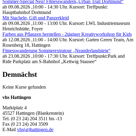
Sommer-Special Neu! Fitnesswandern„Urban Trail Dortmund“
ab 09.08.2026
,10:00 - 14:30 Uhr. Kursort: Treffpunkt:
Hauptbahnhof Dortmund
Mit Stacheln, Gift und Panzerkleid
ab 09.08.2026
,11:00 - 13:00 Uhr. Kursort: LWL Industriemuseum
Henrichshütte, Foyer
Farben aus Pflanzen herstellen - 2tägiger Kreativworkshop für Kids
ab 12.08.2026
,11:00 - 14:00 Uhr. Kursort: Garten Green Team, Am
Rosenberg 18, Hattingen
Fitnesswanderung Sommerextratour „Neanderlandsteig“
ab 23.08.2026
,10:00 - 17:30 Uhr. Kursort: Treffpunkt:Park and
Ride Parkplatz am S-Bahnhof „Kettwig Stausee“
Demnächst
Keine Kurse gefunden
vhs Hattingen
Marktplatz 4
45527 Hattingen (Blankenstein)
Tel. (0 23 24) 204 3511 bis -13
Fax (0 23 24) 204 3509
E-Mail
vhs(at)hattingen.de