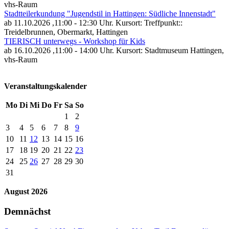
vhs-Raum
Stadtteilerkundung "Jugendstil in Hattingen: Südliche Innenstadt"
ab 11.10.2026
,11:00 - 12:30 Uhr. Kursort: Treffpunkt::
Treidelbrunnen, Obermarkt, Hattingen
TIERISCH unterwegs - Workshop für Kids
ab 16.10.2026
,11:00 - 14:00 Uhr. Kursort: Stadtmuseum Hattingen,
vhs-Raum
Veranstaltungskalender
Mo
Di
Mi
Do
Fr
Sa
So
1
2
3
4
5
6
7
8
9
10
11
12
13
14
15
16
17
18
19
20
21
22
23
24
25
26
27
28
29
30
31
August 2026
Demnächst