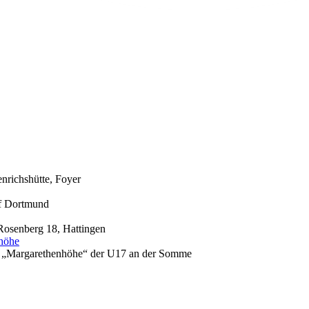
nrichshütte, Foyer
of Dortmund
Rosenberg 18, Hattingen
höhe
lle „Margarethenhöhe“ der U17 an der Somme