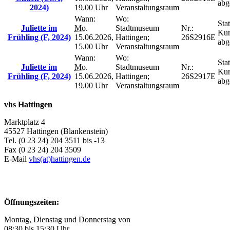
abg
2024)
19.00 Uhr
Veranstaltungsraum
Wann:
Wo:
Stat
Juliette im
Mo.
Stadtmuseum
Nr.:
Kur
Frühling (F, 2024)
15.06.2026,
Hattingen;
26S2916E
abg
15.00 Uhr
Veranstaltungsraum
Wann:
Wo:
Stat
Juliette im
Mo.
Stadtmuseum
Nr.:
Kur
Frühling (F, 2024)
15.06.2026,
Hattingen;
26S2917E
abg
19.00 Uhr
Veranstaltungsraum
vhs Hattingen
Marktplatz 4
45527 Hattingen (Blankenstein)
Tel. (0 23 24) 204 3511 bis -13
Fax (0 23 24) 204 3509
E-Mail
vhs(at)hattingen.de
Öffnungszeiten:
Montag, Dienstag und Donnerstag von
08:30 bis 15:30 Uhr