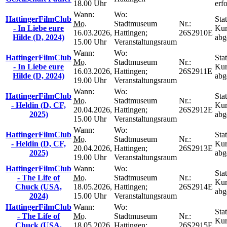
18.00 Uhr
erfo
Wann:
Wo:
HattingerFilmClub
Stat
Mo.
Stadtmuseum
Nr.:
- In Liebe eure
Kur
16.03.2026,
Hattingen;
26S2910E
Hilde (D, 2024)
abg
15.00 Uhr
Veranstaltungsraum
Wann:
Wo:
HattingerFilmClub
Stat
Mo.
Stadtmuseum
Nr.:
- In Liebe eure
Kur
16.03.2026,
Hattingen;
26S2911E
Hilde (D, 2024)
abg
19.00 Uhr
Veranstaltungsraum
Wann:
Wo:
HattingerFilmClub
Stat
Mo.
Stadtmuseum
Nr.:
- Heldin (D, CF,
Kur
20.04.2026,
Hattingen;
26S2912E
2025)
abg
15.00 Uhr
Veranstaltungsraum
Wann:
Wo:
HattingerFilmClub
Stat
Mo.
Stadtmuseum
Nr.:
- Heldin (D, CF,
Kur
20.04.2026,
Hattingen;
26S2913E
2025)
abg
19.00 Uhr
Veranstaltungsraum
HattingerFilmClub
Wann:
Wo:
Stat
- The Life of
Mo.
Stadtmuseum
Nr.:
Kur
Chuck (USA,
18.05.2026,
Hattingen;
26S2914E
abg
2024)
15.00 Uhr
Veranstaltungsraum
HattingerFilmClub
Wann:
Wo:
Stat
- The Life of
Mo.
Stadtmuseum
Nr.:
Kur
Chuck (USA,
18.05.2026,
Hattingen;
26S2915E