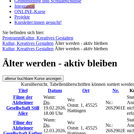
Grundbildung und Schulabschlüsse
Integration
ONLINE-Kurse
Projekte
Kursleiter:innen gesucht!
Sie befinden sich hier:
Programm
Kultur, Kreatives Gestalten
Kultur, Kreatives Gestalten
Älter werden - aktiv bleiben
Kultur, Kreatives Gestalten
Älter werden - aktiv bleiben
Älter werden - aktiv bleiben
alle
nur buchbare
Kurse anzeigen
Kursübersicht. Tabellenüberschriften können sortiert werde
Titel
Datum
Ort
Nr.
Ku
Filme der
Wann:
Stat
Wo:
Alzheimer
Do.
Nr.:
An
Oststr. 1, 45525
Gesellschaft Still
19.02.2026,
26S2901E
nic
Hattingen
Alice
18.00 Uhr
erfo
Wann:
Stat
Filme der
Wo:
Do.
Nr.:
An
Alzheimer
Oststr. 1, 45525
12.03.2026,
26S2902E
nic
Gesellschaft Father
Hattingen