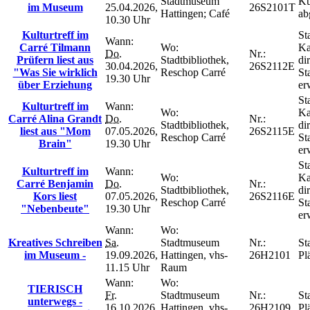
Stadtmuseum
Ku
im Museum
25.04.2026,
26S2101T
Hattingen; Café
ab
10.30 Uhr
Kulturtreff im
St
Wann:
Carré Tilmann
Wo:
Ka
Do.
Nr.:
Prüfern liest aus
Stadtbibliothek,
di
30.04.2026,
26S2112E
"Was Sie wirklich
Reschop Carré
St
19.30 Uhr
über Erziehung
er
St
Kulturtreff im
Wann:
Wo:
Ka
Carré Alina Grandt
Do.
Nr.:
Stadtbibliothek,
di
liest aus "Mom
07.05.2026,
26S2115E
Reschop Carré
St
Brain"
19.30 Uhr
er
St
Kulturtreff im
Wann:
Wo:
Ka
Carré Benjamin
Do.
Nr.:
Stadtbibliothek,
di
Kors liest
07.05.2026,
26S2116E
Reschop Carré
St
"Nebenbeute"
19.30 Uhr
er
Wann:
Wo:
Kreatives Schreiben
Sa.
Stadtmuseum
Nr.:
St
im Museum -
19.09.2026,
Hattingen, vhs-
26H2101
Pl
11.15 Uhr
Raum
Wann:
Wo:
TIERISCH
Fr.
Stadtmuseum
Nr.:
St
unterwegs -
16.10.2026,
Hattingen, vhs-
26H2109
Pl