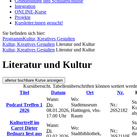
Grundbildung und Schulabschlüsse
Integration
ONLINE-Kurse
Projekte
Kursleiter:innen gesucht!
Sie befinden sich hier:
Programm
Kultur, Kreatives Gestalten
Kultur, Kreatives Gestalten
Literatur und Kultur
Kultur, Kreatives Gestalten
Literatur und Kultur
Literatur und Kultur
alle
nur buchbare
Kurse anzeigen
Kursübersicht. Tabellenüberschriften können sortiert werd
Titel
Datum
Ort
Nr.
Wann:
Wo:
St
Podcast Treffen 1
Do.
Stadtmuseum
Nr.:
Ku
2026
08.01.2026,
Hattingen, vhs-
26S2182
ab
17.00 Uhr
Raum
Kulturtreff im
St
Wann:
Carré Dieter
Wo:
Ka
Di.
Nr.:
Bednarz liest aus
Stadtbibliothek,
di
03.02.2026,
26S2110E