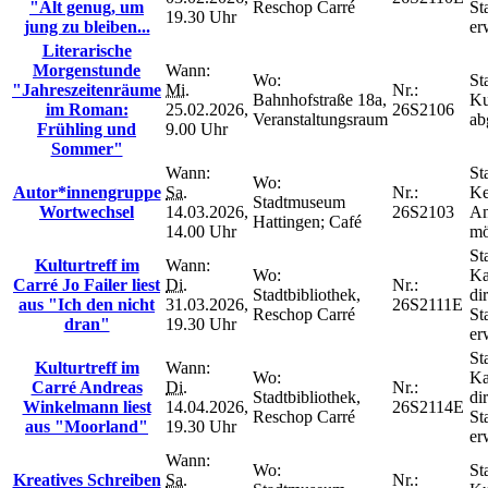
"Alt genug, um
Reschop Carré
St
19.30 Uhr
jung zu bleiben...
er
Literarische
Morgenstunde
Wann:
Wo:
St
"Jahreszeitenräume
Mi.
Nr.:
Bahnhofstraße 18a,
Ku
im Roman:
25.02.2026,
26S2106
Veranstaltungsraum
ab
Frühling und
9.00 Uhr
Sommer"
Wann:
St
Wo:
Autor*innengruppe
Sa.
Nr.:
Ke
Stadtmuseum
Wortwechsel
14.03.2026,
26S2103
An
Hattingen; Café
14.00 Uhr
mö
St
Kulturtreff im
Wann:
Wo:
Ka
Carré Jo Failer liest
Di.
Nr.:
Stadtbibliothek,
di
aus "Ich den nicht
31.03.2026,
26S2111E
Reschop Carré
St
dran"
19.30 Uhr
er
St
Kulturtreff im
Wann:
Wo:
Ka
Carré Andreas
Di.
Nr.:
Stadtbibliothek,
di
Winkelmann liest
14.04.2026,
26S2114E
Reschop Carré
St
aus "Moorland"
19.30 Uhr
er
Wann:
Wo:
St
Kreatives Schreiben
Sa.
Nr.: