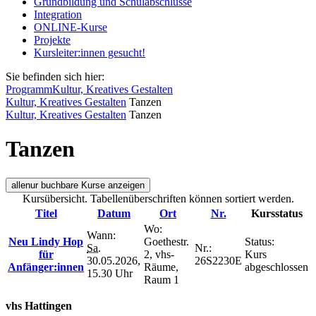
Grundbildung und Schulabschlüsse
Integration
ONLINE-Kurse
Projekte
Kursleiter:innen gesucht!
Sie befinden sich hier:
Programm
Kultur, Kreatives Gestalten
Kultur, Kreatives Gestalten
Tanzen
Kultur, Kreatives Gestalten
Tanzen
Tanzen
alle
nur buchbare
Kurse anzeigen
Kursübersicht. Tabellenüberschriften können sortiert werden.
Titel
Datum
Ort
Nr.
Kursstatus
Wo:
Wann:
Neu Lindy Hop
Goethestr.
Status:
Sa.
Nr.:
für
2, vhs-
Kurs
30.05.2026,
26S2230E
Anfänger:innen
Räume,
abgeschlossen
15.30 Uhr
Raum 1
vhs Hattingen