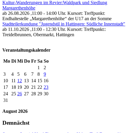
Kultur-Wanderungen im Revier:Waldpark und Siedlung
Margarethenhöhe
ab 26.08.2026
,11:00 - 14:00 Uhr. Kursort: Treffpunkt:
Endhaltestelle „Margarethenhöhe“ der U17 an der Somme
Stadtteilerkundung "Jugendstil in Hattingen: Südliche Innenstadt"
ab 11.10.2026
,11:00 - 12:30 Uhr. Kursort: Treffpunkt::
Treidelbrunnen, Obermarkt, Hattingen
Veranstaltungskalender
Mo
Di
Mi
Do
Fr
Sa
So
1
2
3
4
5
6
7
8
9
10
11
12
13
14
15
16
17
18
19
20
21
22
23
24
25
26
27
28
29
30
31
August 2026
Demnächst