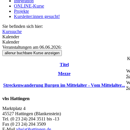
Integration
ONLINE-Kurse
Projekte
Kursleiter:innen gesucht!
Sie befinden sich hier:
Kurssuche
Kalender
Kalender
Veranstaltungen am 06.06.2026:
alle
nur buchbare
Kurse anzeigen
K
Titel
W
Mezze
S
W
Streckenwanderung Burgen im Mittelalter - Vom Mittelalter...
S
vhs Hattingen
Marktplatz 4
45527 Hattingen (Blankenstein)
Tel. (0 23 24) 204 3511 bis -13
Fax (0 23 24) 204 3509
E-Mail
vhs(at)hattingen.de