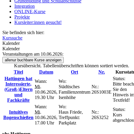
Grundbildung und Schulabschlüsse
Integration
ONLINE-Kurse
Projekte
Kursleiter:innen gesucht!
Sie befinden sich hier:
Kurssuche
Kalender
Kalender
Veranstaltungen am 10.06.2026:
alle
nur buchbare
Kurse anzeigen
Kursübersicht. Tabellenüberschriften können sortiert werden.
Titel
Datum
Ort
Nr.
Kursstat
Hattingen hat
Status:
Wann:
Wo:
Interessierte,
Bitte beach
Mi.
Städtisches
Nr.:
(Groß-)Eltern
Sie den
10.06.2026,
Familienzentrum
26S1003E
und
Hinweis i
19.30 Uhr
Isenhöhe
Fachkräfte
Textfeld!
Wann:
Wo:
Status:
Intuitives
Mi.
Haus Friede,
Nr.:
Kurs
Bogenschießen
10.06.2026,
Treffpunkt:
26S3252
abgeschlos
17.00 Uhr
Parkplatz
vhs Hattingen