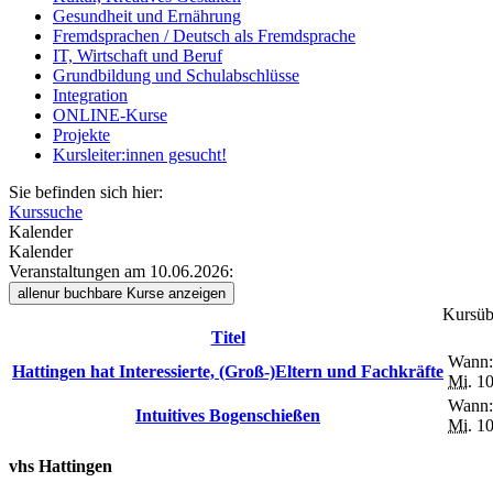
Gesundheit und Ernährung
Fremdsprachen / Deutsch als Fremdsprache
IT, Wirtschaft und Beruf
Grundbildung und Schulabschlüsse
Integration
ONLINE-Kurse
Projekte
Kursleiter:innen gesucht!
Sie befinden sich hier:
Kurssuche
Kalender
Kalender
Veranstaltungen am 10.06.2026:
alle
nur buchbare
Kurse anzeigen
Kursübe
Titel
Wann:
Hattingen hat Interessierte, (Groß-)Eltern und Fachkräfte
Mi.
10
Wann:
Intuitives Bogenschießen
Mi.
10
vhs Hattingen