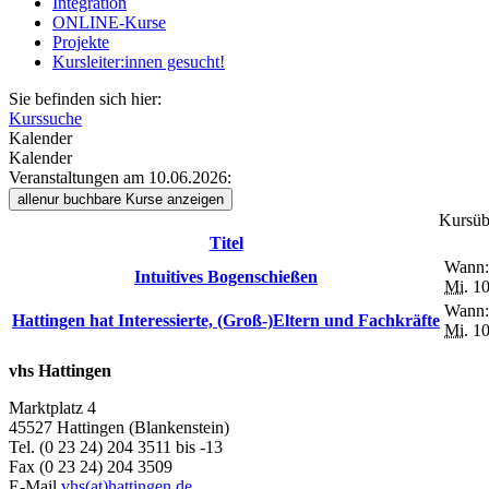
Integration
ONLINE-Kurse
Projekte
Kursleiter:innen gesucht!
Sie befinden sich hier:
Kurssuche
Kalender
Kalender
Veranstaltungen am 10.06.2026:
alle
nur buchbare
Kurse anzeigen
Kursübe
Titel
Wann:
Intuitives Bogenschießen
Mi.
10
Wann:
Hattingen hat Interessierte, (Groß-)Eltern und Fachkräfte
Mi.
10
vhs Hattingen
Marktplatz 4
45527 Hattingen (Blankenstein)
Tel. (0 23 24) 204 3511 bis -13
Fax (0 23 24) 204 3509
E-Mail
vhs(at)hattingen.de