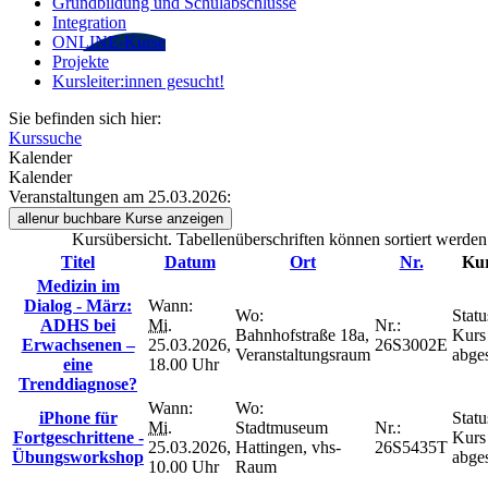
Grundbildung und Schulabschlüsse
Integration
ONLINE-Kurse
Projekte
Kursleiter:innen gesucht!
Sie befinden sich hier:
Kurssuche
Kalender
Kalender
Veranstaltungen am 25.03.2026:
alle
nur buchbare
Kurse anzeigen
Kursübersicht. Tabellenüberschriften können sortiert werden
Titel
Datum
Ort
Nr.
Kur
Medizin im
Dialog - März:
Wann:
Wo:
Statu
ADHS bei
Mi.
Nr.:
Bahnhofstraße 18a,
Kurs
Erwachsenen –
25.03.2026,
26S3002E
Veranstaltungsraum
abge
eine
18.00 Uhr
Trenddiagnose?
Wann:
Wo:
iPhone für
Statu
Mi.
Stadtmuseum
Nr.:
Fortgeschrittene -
Kurs
25.03.2026,
Hattingen, vhs-
26S5435T
Übungsworkshop
abge
10.00 Uhr
Raum