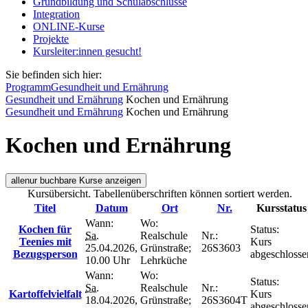
Grundbildung und Schulabschlüsse
Integration
ONLINE-Kurse
Projekte
Kursleiter:innen gesucht!
Sie befinden sich hier:
Programm
Gesundheit und Ernährung
Gesundheit und Ernährung
Kochen und Ernährung
Gesundheit und Ernährung
Kochen und Ernährung
Kochen und Ernährung
alle
nur buchbare
Kurse anzeigen
Kursübersicht. Tabellenüberschriften können sortiert werden.
Titel
Datum
Ort
Nr.
Kursstatus
Wann:
Wo:
Kochen für
Status:
Sa.
Realschule
Nr.:
Teenies mit
Kurs
25.04.2026,
Grünstraße;
26S3603
Bezugsperson
abgeschlosse
10.00 Uhr
Lehrküche
Wann:
Wo:
Status:
Sa.
Realschule
Nr.:
Kartoffelvielfalt
Kurs
18.04.2026,
Grünstraße;
26S3604T
abgeschlosse