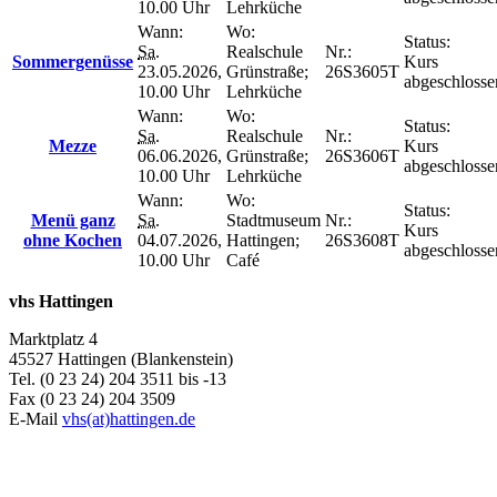
10.00 Uhr
Lehrküche
Wann:
Wo:
Status:
Sa.
Realschule
Nr.:
Sommergenüsse
Kurs
23.05.2026,
Grünstraße;
26S3605T
abgeschlosse
10.00 Uhr
Lehrküche
Wann:
Wo:
Status:
Sa.
Realschule
Nr.:
Mezze
Kurs
06.06.2026,
Grünstraße;
26S3606T
abgeschlosse
10.00 Uhr
Lehrküche
Wann:
Wo:
Status:
Menü ganz
Sa.
Stadtmuseum
Nr.:
Kurs
ohne Kochen
04.07.2026,
Hattingen;
26S3608T
abgeschlosse
10.00 Uhr
Café
vhs Hattingen
Marktplatz 4
45527 Hattingen (Blankenstein)
Tel. (0 23 24) 204 3511 bis -13
Fax (0 23 24) 204 3509
E-Mail
vhs(at)hattingen.de