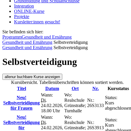
Grundbildung und Schulabschlüsse
Integration
ONLINE-Kurse
Projekte
Kursleiter:innen gesucht!
Sie befinden sich hier:
Programm
Gesundheit und Ernährung
Gesundheit und Ernährung
Selbstverteidigung
Gesundheit und Ernährung
Selbstverteidigung
Selbstverteidigung
alle
nur buchbare
Kurse anzeigen
Kursübersicht. Tabellenüberschriften können sortiert werden.
Titel
Datum
Ort
Nr.
Kursstatus
Wann:
Wo:
Neu!
Status:
Di.
Realschule
Nr.:
Selbstverteidigung
Kurs
24.02.2026,
Grünstraße;
26S3133
für Frauen
abgeschlosse
18.00 Uhr
Turnhalle
Neu!
Wann:
Wo:
Status:
Selbstverteidigung
Di.
Realschule
Nr.:
Kurs
für
24.02.2026,
Grünstraße;
26S3913
abgeschlosse