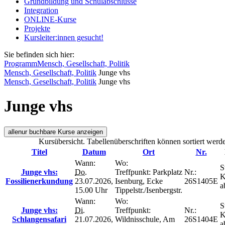
Grundbildung und Schulabschlüsse
Integration
ONLINE-Kurse
Projekte
Kursleiter:innen gesucht!
Sie befinden sich hier:
Programm
Mensch, Gesellschaft, Politik
Mensch, Gesellschaft, Politik
Junge vhs
Mensch, Gesellschaft, Politik
Junge vhs
Junge vhs
alle
nur buchbare
Kurse anzeigen
Kursübersicht. Tabellenüberschriften können sortiert werd
Titel
Datum
Ort
Nr.
Wann:
Wo:
S
Junge vhs:
Do.
Treffpunkt: Parkplatz
Nr.:
K
Fossilienerkundung
23.07.2026,
Isenburg, Ecke
26S1405E
a
15.00 Uhr
Tippelstr./Isenbergstr.
Wann:
Wo:
S
Junge vhs:
Di.
Treffpunkt:
Nr.:
K
Schlangensafari
21.07.2026,
Wildnisschule, Am
26S1404E
a