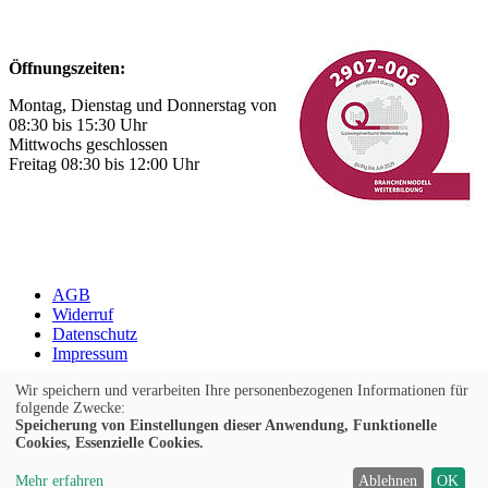
Öffnungszeiten:
Montag, Dienstag und Donnerstag von
08:30 bis 15:30 Uhr
Mittwochs geschlossen
Freitag 08:30 bis 12:00 Uhr
AGB
Widerruf
Datenschutz
Impressum
Cookie Einstellungen
Wir speichern und verarbeiten Ihre personenbezogenen Informationen für
folgende Zwecke:
Speicherung von Einstellungen dieser Anwendung, Funktionelle
Widerrufsformular
Cookies, Essenzielle Cookies.
Kontrast
Mehr erfahren
Ablehnen
OK
Ansicht
A
A
A