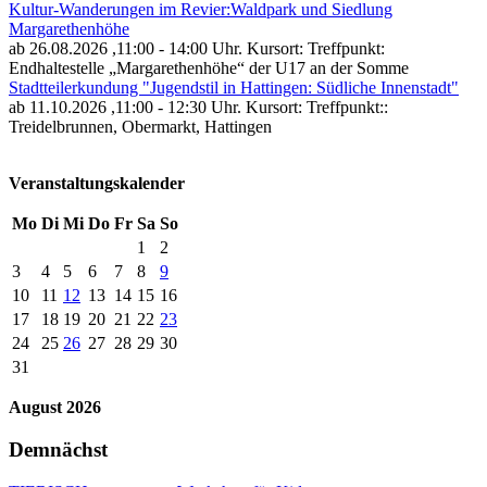
Kultur-Wanderungen im Revier:Waldpark und Siedlung
Margarethenhöhe
ab 26.08.2026
,11:00 - 14:00 Uhr. Kursort: Treffpunkt:
Endhaltestelle „Margarethenhöhe“ der U17 an der Somme
Stadtteilerkundung "Jugendstil in Hattingen: Südliche Innenstadt"
ab 11.10.2026
,11:00 - 12:30 Uhr. Kursort: Treffpunkt::
Treidelbrunnen, Obermarkt, Hattingen
Veranstaltungskalender
Mo
Di
Mi
Do
Fr
Sa
So
1
2
3
4
5
6
7
8
9
10
11
12
13
14
15
16
17
18
19
20
21
22
23
24
25
26
27
28
29
30
31
August 2026
Demnächst